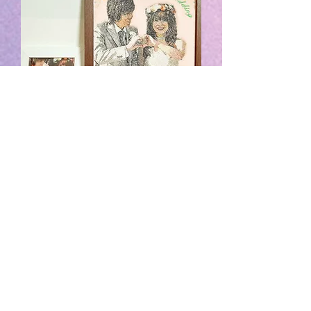
〔受注生産〕 フォト刺繍(A4サイ
ズ)
価格
￥13,000