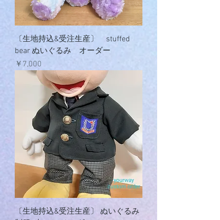
〔生地持込&受注生産〕 stuffed
bear ぬいぐるみ オーダー
価格
￥7,000
〔生地持込&受注生産〕 ぬいぐるみ