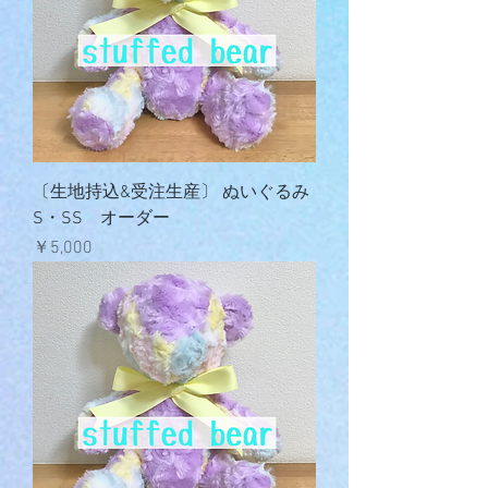
〔生地持込&受注生産〕 ぬいぐるみ
S・SS オーダー
価格
￥5,000