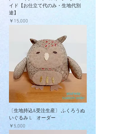
イド【お仕立て代のみ・生地代別
途】
価格
￥15,000
〔生地持込&受注生産〕 ふくろうぬ
いぐるみ L オーダー
価格
￥5,000