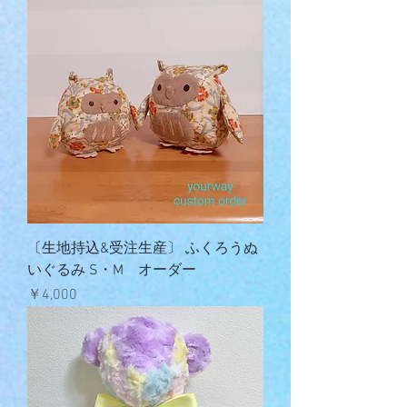
〔生地持込&受注生産〕 ふくろうぬ
いぐるみ S・M オーダー
価格
￥4,000