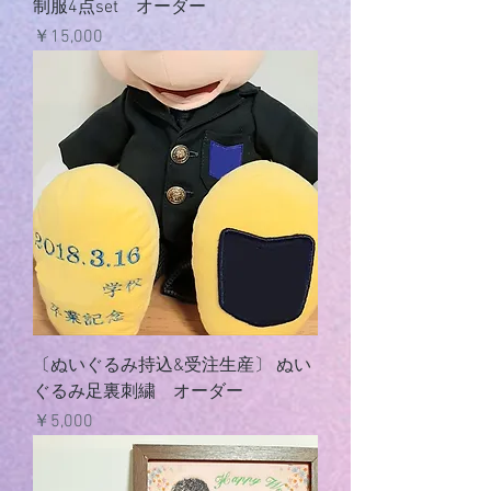
制服4点set オーダー
価格
￥15,000
〔ぬいぐるみ持込&受注生産〕 ぬい
ぐるみ足裏刺繍 オーダー
価格
￥5,000