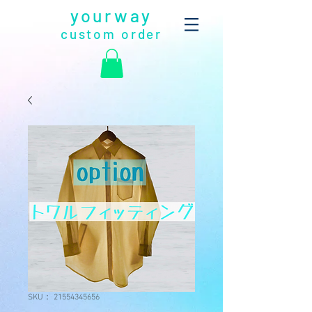
yourway
custom order
SKU： 21554345656